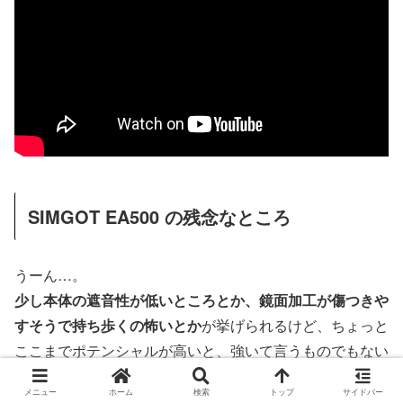
SIMGOT EA500 の残念なところ
うーん…。
少し本体の遮音性が低いところとか、鏡面加工が傷つきや
すそうで持ち歩くの怖いとか
が挙げられるけど、ちょっと
ここまでポテンシャルが高いと、強いて言うものでもない
ような…。
メニュー
ホーム
検索
トップ
サイドバー
音質もビルドクオリティも、この価格を考えればまるで申