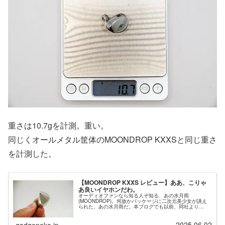
重さは10.7gを計測。重い。
同じくオールメタル筐体のMOONDROP KXXSと同じ重さ
を計測した。
【MOONDROP KXXS レビュー】ああ、こりゃ
あ良いイヤホンだわ。
オーディオファンなら知る人ぞ知る、あの水月雨
(MOONDROP)。何故かパッケージに二次元美少女が誂え
られた、あの水月雨だ。本ブログでも以前、同社より
MOONDROP Ariaをレビューしている。パッケージのエロ
ゲ感魅力に惹かれて購入した前...
2025.06.02
gadgeneko.jp