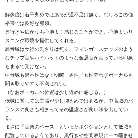
解像度は若干丸めではあるが過不足は無く、むしろこの価
格帯では良好な部類。
奥行きや広がりも心地よく感じることができ、心地よいリ
スニング環境を提供してくれる。
高音域はサ行の刺さりは無く、フィンガースナップのよう
なチップ音やハイハットのような金属音が尖っている印象
もまるで受けない。
中音域も過不足はなく明瞭、男性／女性問わずボーカルも
聞き取りやすく不満はない。
（なおボーカルの位置は少し近めに感じる。）
低域に関しては主張が少し抑えめではあるが、中高域のバ
ランスの良さも相まってその謙虚さが良い味を出してい
る。
まさに「音楽のベース」といったポジションとして低域を
配置しているようであり、奥行きや空間表現に一つ噛ませ