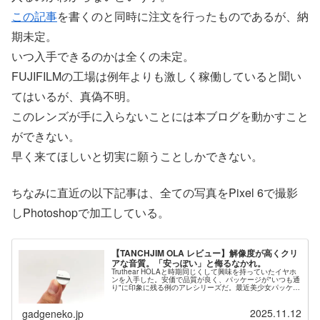
この記事
を書くのと同時に注文を行ったものであるが、納
期未定。
いつ入手できるのかは全くの未定。
FUJIFILMの工場は例年よりも激しく稼働していると聞い
てはいるが、真偽不明。
このレンズが手に入らないことには本ブログを動かすこと
ができない。
早く来てほしいと切実に願うことしかできない。
ちなみに直近の以下記事は、全ての写真をPixel 6で撮影
しPhotoshopで加工している。
【TANCHJIM OLA レビュー】解像度が高くクリ
アな音質。「安っぽい」と侮るなかれ。
Truthear HOLAと時期同じくして興味を持っていたイヤホ
ンを入手した。安価で品質が良く、パッケージが"いつも通
り"に印象に残る例のアレシリーズだ。最近美少女パッケー
ジのイヤホン集めおじさんになっているけど、しょうがな
いじゃん目立つん...
2025.11.12
gadgeneko.jp