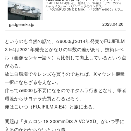
FUJIFILM X-E4買った。超楽しい。筆者は「リコーのフィ
ルムカメラ」→「パナソニックのコンデジ」
→「OLYMPUS OM-D E-M10」→「SONY α6000」とフラ
フラとカメラを買い替えており、そこに信念だとか拘りと
かは一切な...
2023.04.20
gadgeneko.jp
というのも当然の話で、α6000は2014年発売でFUJIFILM
X-E4は2021年発売とかなりの年数の差があり、技術レベ
ル（画像センサー諸々）も比例して向上しているという点
がある。
故に自環境で今レンズを買うのであれば、Xマウント機種
一択にならざるをえない。
伴ってα6000も不要になるのでキタムラ行きとなり、筆者
環境からサヨナラ売買となるだろう。
俺はこいつ（FUJIFILM X-E4）と旅に出る。
問題は「タムロン 18-300mmDi3-A VC VXD」がいつ手に
入るのかわからないという事。