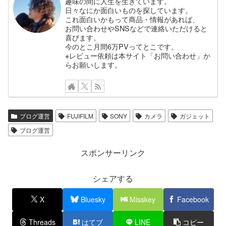
趣味の間に人生を生きています。
日々なにか面白いものを探しています。
これ面白いかもって商品・情報があれば、
お問い合わせやSNSなどで連絡いただけると
喜びます。
今のとこ月間6万PVってとこです。
※レビュー依頼は本サイト「お問い合わせ」か
らお願いします。
ブログ運営
FUJIFILM
SONY
カメラ
ガジェット
ブログ運営
スポンサーリンク
シェアする
X
Bluesky
Misskey
Facebook
Threads
はてブ
LINE
コピー