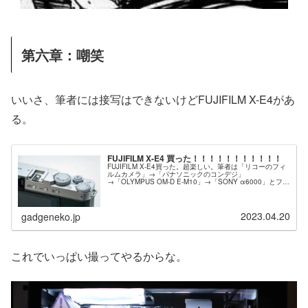
第六章：嘲笑
いいさ、筆者には接写はできないけどFUJIFILM X-E4があ
る。
FUJIFILM X-E4 買った！！！！！！！！！！！
FUJIFILM X-E4買った。超楽しい。筆者は「リコーのフィ
ルムカメラ」→「パナソニックのコンデジ」
→「OLYMPUS OM-D E-M10」→「SONY α6000」とフラ
フラとカメラを買い替えており、そこに信念だとか拘りと
かは一切な…
2023.04.20
gadgeneko.jp
これでいっぱい撮ってやるからな。