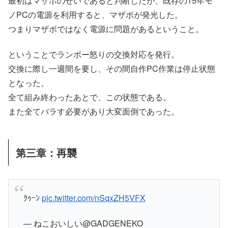
最初はマザボのせいであると判断したが、既存の15年モ
ノPCの電源を利用すると、マザボが発光した。
つまりマザボではなく電源に問題があるということ。
ということでランボー怒りの交換対応を発行。
交換に際し一週間を要し、その間自作PC作業は停止状態
となった。
全て組み終わったあとで、この状態である。
また全てバラす必要があり大変面倒であった。
第三章：再襲
ｸｩｰﾝ
pic.twitter.com/nSqxZH5VFX
— ねこおいしい@GADGENEKO