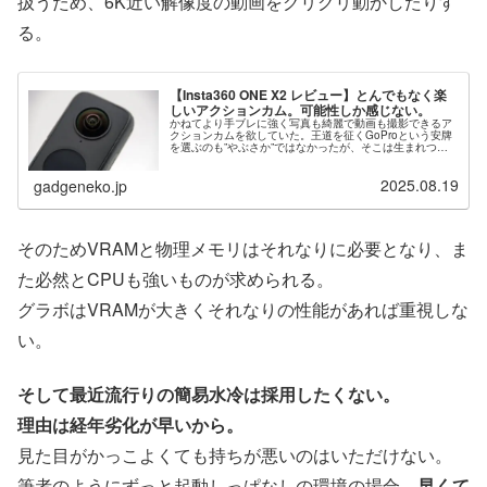
扱うため、6K近い解像度の動画をグリグリ動かしたりす
る。
【Insta360 ONE X2 レビュー】とんでもなく楽
しいアクションカム。可能性しか感じない。
かねてより手ブレに強く写真も綺麗で動画も撮影できるア
クションカムを欲していた。王道を征くGoProという安牌
を選ぶのも”やぶさか”ではなかったが、そこは生まれつい
ての逆張り野郎ことわたくし、そんな面白くないことはし
たくない。最近、なにやら設…
2025.08.19
gadgeneko.jp
そのためVRAMと物理メモリはそれなりに必要となり、ま
た必然とCPUも強いものが求められる。
グラボはVRAMが大きくそれなりの性能があれば重視しな
い。
そして最近流行りの簡易水冷は採用したくない。
理由は経年劣化が早いから。
見た目がかっこよくても持ちが悪いのはいただけない。
筆者のようにずっと起動しっぱなしの環境の場合、
早くて