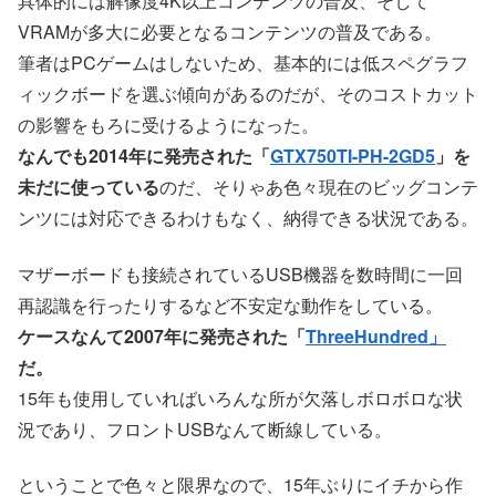
具体的には解像度4K以上コンテンツの普及、そして
VRAMが多大に必要となるコンテンツの普及である。
筆者はPCゲームはしないため、基本的には低スペグラフ
ィックボードを選ぶ傾向があるのだが、そのコストカット
の影響をもろに受けるようになった。
なんでも2014年に発売された「
GTX750TI-PH-2GD5
」を
未だに使っている
のだ、そりゃあ色々現在のビッグコンテ
ンツには対応できるわけもなく、納得できる状況である。
マザーボードも接続されているUSB機器を数時間に一回
再認識を行ったりするなど不安定な動作をしている。
ケースなんて2007年に発売された「
ThreeHundred」
だ。
15年も使用していればいろんな所が欠落しボロボロな状
況であり、フロントUSBなんて断線している。
ということで色々と限界なので、15年ぶりにイチから作