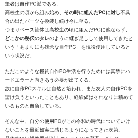
筆者は自作PC派である。
高校生の頃から組み始め、
その時に組んだPCに対し
不具
合の出たパーツを換装し続け今に至る。
つまりベース筐体は高校生の頃に組んだPCに他ならず、
どこかの秘伝のタレ
のように継ぎ足しして使用してきたと
いう「あまりにも残念な自作PC」を現役使用していると
いう状況だ。
ただこのような極貧自作PC生活を行うためには真摯にハ
ードエラーと向きあう必要が出てくる。
故に自作PCスキルは自然と培われ、また友人の自作PCを
請け負うといったこともあり、経験値はそれなりに積めて
いるものと自負している。
そんな中、自分の使用PCがこの令和の時代についていけ
ないことを最近如実に感じるようになってきた次第。