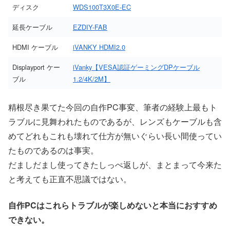
ディスク
WDS100T3X0E-EC
延長ケーブル
EZDIY-FAB
HDMI ケーブル
iVANKY HDMI2.0
Displayport ケー
iVanky【VESA認証ゲーミングDPケーブル
ブル
1.2/4K/2M】
精根尽き果てた今回の自作PC事変、筆者の経験上最もト
ラブルに見舞われたものであるが、レンズもケーブルも含
めてどれもこれも壊れて仕方が無いぐらい長い間使ってい
たものであるのは事実。
だましだまし使ってきたしっぺ返しが、まとまって今来た
と考えても正直不思議ではない。
自作PCはこれらトラブルが楽しめないと本当におすすめ
できない。