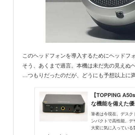
このヘッドフォンを導入するためにヘッドフ
そう、あくまで過言。本機は未だ先の見えぬ
…つもりだったのだが、どうにも予想以上に
【TOPPING 
な機能を備えた優
筆者は今現在、デスクトッ
ンパクトで高性能、デ
大変に気に入っている
にあたり、...