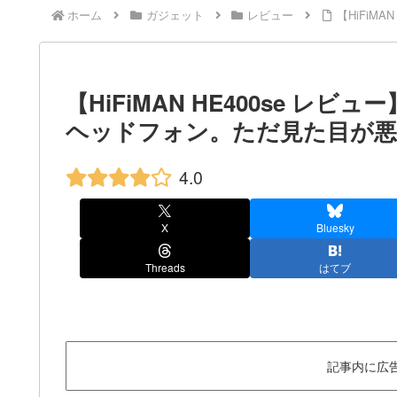
ホーム
ガジェット
レビュー
【HiFiM
【HiFiMAN HE400se 
ヘッドフォン。ただ見た目が悪
4.0
X
Bluesky
Threads
はてブ
記事内に広