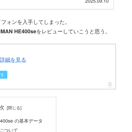
2025.09.10
ドフォンを入手してしまった。
をレビューしていこうと思う。
iMAN HE400se
する詳細を見る
リ
次
HE400se の基本データ
N について