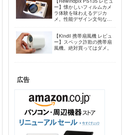
【Rewindpix PS135 レビュ
ー】懐かしいフィルムカメ
ラ体験を味わえるデジカ
メ。性能デザイン文句な
し。
【Kindil 携帯扇風機 レビュ
ー】スペック詐欺の携帯扇
風機。絶対買ってはダメ。
広告