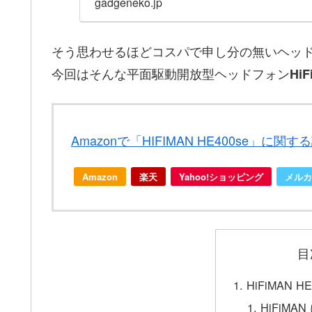
gadgeneko.jp
そう思わせるほどコスパで申し分の無いヘッ
今回はそんな平面駆動開放型ヘッドフォン
HiF
Amazonで「HIFIMAN HE400se」に関
Amazon
楽天
Yahoo!ショッピング
メルカ
目
HiFiMAN 
HiFiMA