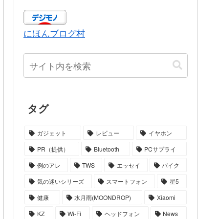
にほんブログ村
タグ
ガジェット
レビュー
イヤホン
PR（提供）
Bluetooth
PCサプライ
例のアレ
TWS
エッセイ
バイク
気の迷いシリーズ
スマートフォン
星5
健康
水月雨(MOONDROP)
Xiaomi
KZ
Wi-Fi
ヘッドフォン
News