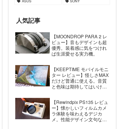
ASUS
SONY
人気記事
【MOONDROP PARA 2 レ
ビュー】音もデザインも超
優秀。装着感に気をつけれ
ば生涯愛せる実力機。
【KEEPTIME モバイルモニ
ター レビュー】怪しさMAX
だけど普通に使える。音質
と色味は期待してはいけな
い。
【Rewindpix PS135 レビュ
ー】懐かしいフィルムカメ
ラ体験を味わえるデジカ
メ。性能デザイン文句な
し。