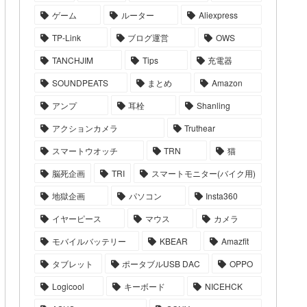
ゲーム
ルーター
Aliexpress
TP-Link
ブログ運営
OWS
TANCHJIM
Tips
充電器
SOUNDPEATS
まとめ
Amazon
アンプ
耳栓
Shanling
アクションカメラ
Truthear
スマートウオッチ
TRN
猫
脳死企画
TRI
スマートモニター(バイク用)
地獄企画
パソコン
Insta360
イヤーピース
マウス
カメラ
モバイルバッテリー
KBEAR
Amazfit
タブレット
ポータブルUSB DAC
OPPO
Logicool
キーボード
NICEHCK