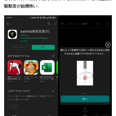
駆動音が結構怖い
。