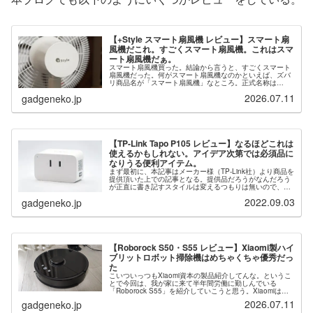
【+Style スマート扇風機 レビュー】スマート扇
風機だこれ。すごくスマート扇風機。これはスマ
ート扇風機だぁ。
スマート扇風機買った。結論から言うと、すごくスマート
扇風機だった。何がスマート扇風機なのかといえば、ズバ
リ商品名が「スマート扇風機」なところ。正式名称は
「【+Style ORIGINAL】スマート扇風機」なのか？まぁス
2026.07.11
gadgeneko.jp
マート扇風機はスマート...
【TP-Link Tapo P105 レビュー】なるほどこれは
使えるかもしれない。アイデア次第では必須品に
なりうる便利アイテム。
まず最初に、本記事はメーカー様（TP-Link社）より商品を
提供頂いた上での記事となる。提供品だろうがなんだろう
が正直に書き記すスタイルは変えるつもりは無いので、偏
見無しに一読いただきたい。（テンプレ）もはや説明不要
2022.09.03
gadgeneko.jp
なほどに知れ渡っているで...
【Roborock S50・S55 レビュー】Xiaomi製ハイ
ブリットロボット掃除機はめちゃくちゃ優秀だっ
た
こいついっつもXiaomi資本の製品紹介してんな。というこ
とで今回は、我が家に来て半年間労働に勤しんでいる
「Roborock S55」を紹介していこうと思う。Xiaomiは日
本法人立ち上げ時に「日本市場に炊飯器と掃除機を投入し
2026.07.11
gadgeneko.jp
てくる」だとか...