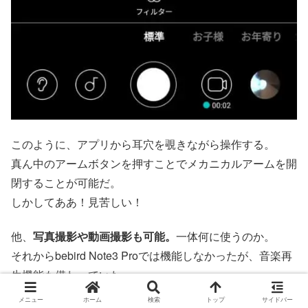
このように、アプリから耳穴を覗きながら操作する。
真ん中のアームボタンを押すことでメカニカルアームを開
閉することが可能だ。
しかしてああ！見苦しい！
他、
写真撮影や動画撮影も可能。
一体何に使うのか。
それからbebird Note3 Proでは機能しなかったが、音楽再
生機能も備わっていた。
恐らく他のbebird製品で利用できる機能と考えられる。
メニュー
ホーム
検索
トップ
サイドバー