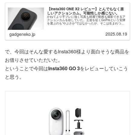
【Insta360 ONE X2 レビュー】とんでもなく楽
しいアクションカム。可能性しか感じない。
かねてより手ブレに強く写真も綺麗で動画も撮影できるア
クションカムを欲していた。王道を征くGoProという安牌
を選ぶのも”やぶさか”ではなかったが、そこは生まれつい
ての逆張り野郎ことわたくし、そんな面白くないことはし
たくない。最近、なにやら設...
2025.08.19
gadgeneko.jp
で、今回はそんな愛するInsta360様より面白そうな商品を
お借りさせていただいた。
ということで今回は
Insta360 GO 3
をレビューしていこう
と思う。