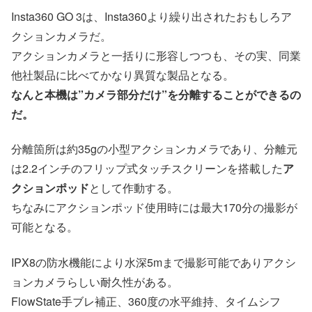
Insta360 GO 3は、Insta360より繰り出されたおもしろア
クションカメラだ。
アクションカメラと一括りに形容しつつも、その実、同業
他社製品に比べてかなり異質な製品となる。
なんと本機は”カメラ部分だけ”を分離することができるの
だ。
分離箇所は約35gの小型アクションカメラであり、分離元
は2.2インチのフリップ式タッチスクリーンを搭載した
ア
クションポッド
として作動する。
ちなみにアクションポッド使用時には最大170分の撮影が
可能となる。
IPX8の防水機能により水深5mまで撮影可能でありアクシ
ョンカメラらしい耐久性がある。
FlowState手ブレ補正、360度の水平維持、タイムシフ