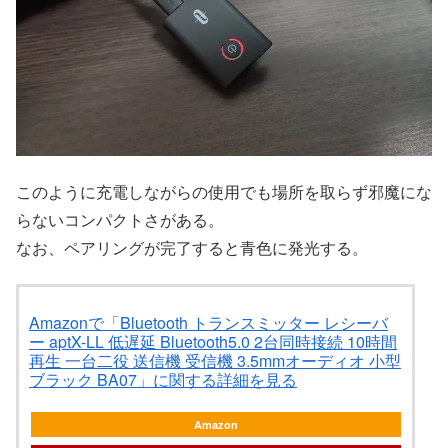
このように充電しながらの使用でも場所を取らず邪魔にな
らないコンパクトさがある。
なお、ペアリングが完了すると青色に発光する。
Amazonで「Bluetooth トランスミッター レシーバ
ー aptX-LL 低遅延 Bluetooth5.0 2台同時接続 10時間
再生 一台二役 送信機 受信機 3.5mmオーディオ 小型
ブラック BA07」に関する詳細を見る
Amazon