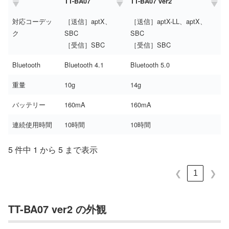
TT-BA07
TT-BA07 ver2
対応コーデッ
［送信］aptX、
［送信］aptX-LL、aptX、
ク
SBC
SBC
［受信］SBC
［受信］SBC
Bluetooth
Bluetooth 4.1
Bluetooth 5.0
重量
10g
14g
バッテリー
160mA
160mA
連続使用時間
10時間
10時間
5 件中 1 から 5 まで表示
1
❮
❯
TT-BA07 ver2 の外観