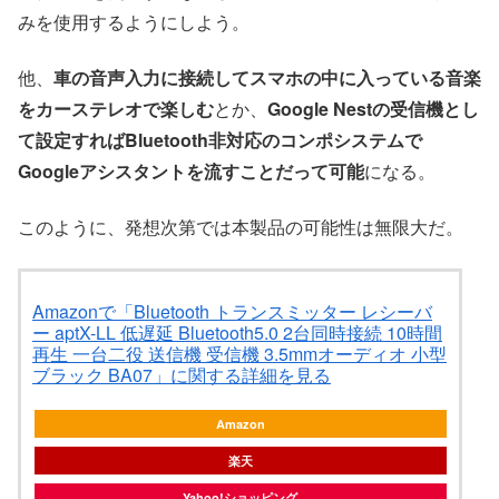
みを使用するようにしよう。
他、
車の音声入力に接続してスマホの中に入っている音楽
をカーステレオで楽しむ
とか、
Google Nestの受信機とし
て設定すればBluetooth非対応のコンポシステムで
Googleアシスタントを流すことだって可能
になる。
このように、発想次第では本製品の可能性は無限大だ。
Amazonで「Bluetooth トランスミッター レシーバ
ー aptX-LL 低遅延 Bluetooth5.0 2台同時接続 10時間
再生 一台二役 送信機 受信機 3.5mmオーディオ 小型
ブラック BA07」に関する詳細を見る
Amazon
楽天
Yahoo!ショッピング