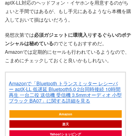
aptX-LL対応のヘッドフォン・イヤホンを用意するのがち
ょいと手間ではあるが、もし手元にあるようなら本機を購
入しておいて損はないだろう。
発想次第では
必須ガジェットに環境入りするぐらいのポテ
ンシャルは秘めている
のでとてもおすすめだ。
Amazonでは定期的にセールも行われているようなので、
こまめにチェックしておくと良いかもしれない。
Amazonで「Bluetooth トランスミッター レシーバ
ー aptX-LL 低遅延 Bluetooth5.0 2台同時接続 10時間
再生 一台二役 送信機 受信機 3.5mmオーディオ 小型
ブラック BA07」に関する詳細を見る
Amazon
楽天
Yahoo!ショッピング