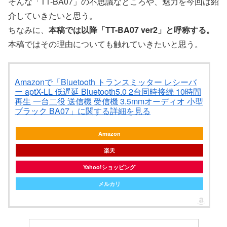
そんな「TT-BA07」の不思議なところや、魅力を今回は紹
介していきたいと思う。
ちなみに、
本稿では以降「TT-BA07 ver2」と呼称する。
本稿ではその理由についても触れていきたいと思う。
Amazonで「Bluetooth トランスミッター レシーバ
ー aptX-LL 低遅延 Bluetooth5.0 2台同時接続 10時間
再生 一台二役 送信機 受信機 3.5mmオーディオ 小型
ブラック BA07」に関する詳細を見る
Amazon
楽天
Yahoo!ショッピング
メルカリ