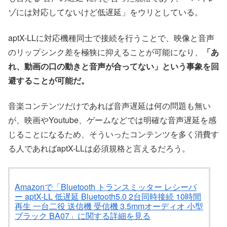
ゾには対応してないけど低遅延」をウリとしている。
aptX-LLに対応機種同士で接続を行うことで、映像と音声
のリップシンク差を極狭に抑えることが可能になり、
「あ
れ、動画の口の動きと音声が合ってない」という事象を回
避することが可能だ。
音楽コンテンツだけであれば音声遅延は何の問題も無い
が、映画やYoutube、ゲームなどでは明確な音声遅延を感
じることになるため、そういったコンテンツを多く消費す
る人であればaptX-LLは必須規格と言えるだろう。
Amazonで「Bluetooth トランスミッター レシーバ
ー aptX-LL 低遅延 Bluetooth5.0 2台同時接続 10時間
再生 一台二役 送信機 受信機 3.5mmオーディオ 小型
ブラック BA07」に関する詳細を見る