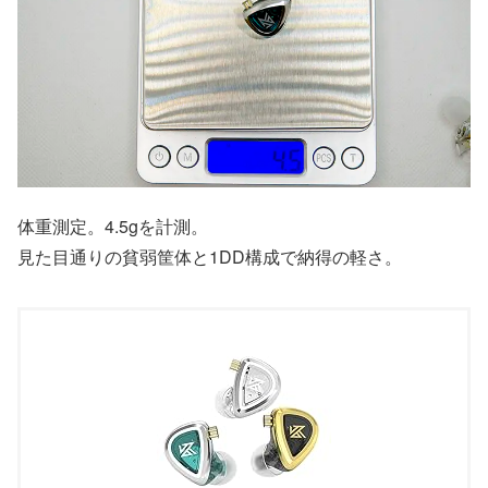
体重測定。4.5gを計測。
見た目通りの貧弱筐体と1DD構成で納得の軽さ。