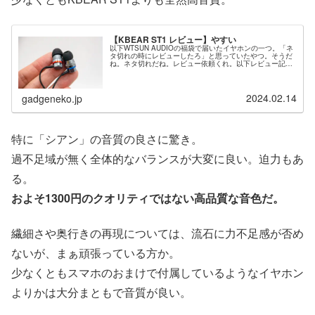
【KBEAR ST1 レビュー】やすい
以下WTSUN AUDIOの福袋で届いたイヤホンの一つ。「ネ
タ切れの時にレビューしたろ」と思っていたやつ。そうだ
ね。ネタ切れだね。レビュー依頼くれ。以下レビュー記事
でも記載したように、福袋の片割れである「KBEAR
Robin」は尖ってて面...
2024.02.14
gadgeneko.jp
特に「シアン」の音質の良さに驚き。
過不足域が無く全体的なバランスが大変に良い。迫力もあ
る。
およそ1300円のクオリティではない高品質な音色だ。
繊細さや奥行きの再現については、流石に力不足感が否め
ないが、まぁ頑張っている方か。
少なくともスマホのおまけで付属しているようなイヤホン
よりかは大分まともで音質が良い。