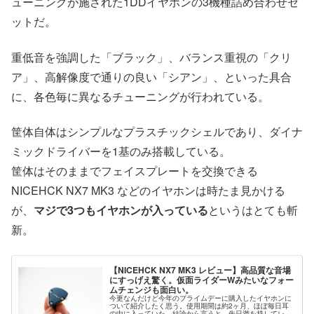
ューニングが施された1DDイヤホンの3機種詰め合わせセ
ットだ。
重低音を強調した「ブラック」、バランス重視の「クリ
ア」、高解像度で通りの良い「シアン」、といった具合
に、各色毎に異なるチューニングが行われている。
筐体自体はシンプルなプラスチックシェルであり、ダイナ
ミックドライバーを1基のみ搭載している。
筐体はそのままでフェイスプレートを交換できる
NICEHCK NX7 MK3 などのイヤホンは時たま見かける
が、
マジで3つもイヤホンが入っている
というはとても斬
新。
【NICEHCK NX7 MK3 レビュー】高品質な音場
にすっげえ驚く。仮面ライダーWみたいなフォー
ムチェンジも面白い。
今更なんだけど今年のプライムデーに購入したイヤホンに
ついて紹介したく思う。使用期間は約2ヶ月、ほぼ毎日耳
の中に入っていた。結論から言うと、先日満を持してレビ