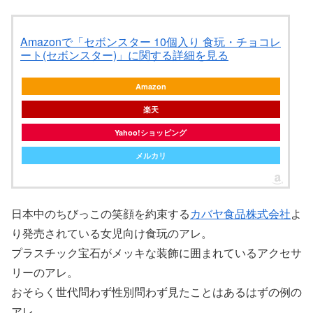
Amazonで「セボンスター 10個入り 食玩・チョコレ
ート(セボンスター)」に関する詳細を見る
Amazon
楽天
Yahoo!ショッピング
メルカリ
日本中のちびっこの笑顔を約束する
カバヤ食品株式会社
よ
り発売されている女児向け食玩のアレ。
プラスチック宝石がメッキな装飾に囲まれているアクセサ
リーのアレ。
おそらく世代問わず性別問わず見たことはあるはずの例の
アレ。