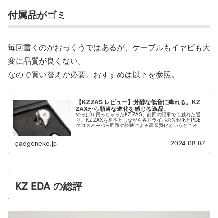
付属品がゴミ
毎回書くのがおっくうではあるが、ケーブルもイヤピも大
変に品質が良くない。
なので買い替えが必要。おすすめは以下を参照。
【KZ ZAS レビュー】芳醇な低音に痺れる。KZ
ZAXから順当な進化を感じる逸品。
やっぱり買っちゃったKZ ZAS。前回の記事でも触れた通
り、KZ ZAXを基本としながら各ドライバの先鋭化とPCB
クロスオーバー回路の搭載による高音質化というところ
に、とても興味が湧いてしまったが故である。我が愛機、
KZ ZAXの後継機であ...
2024.08.07
gadgeneko.jp
KZ EDA の総評