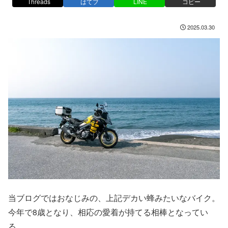
Threads
はてブ
LINE
コピー
2025.03.30
当ブログではおなじみの、上記デカい蜂みたいなバイク。
今年で8歳となり、相応の愛着が持てる相棒となってい
る。