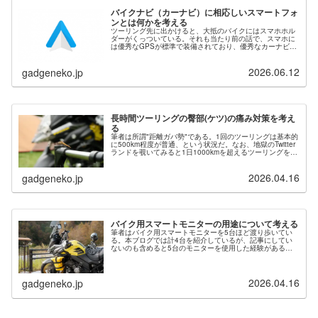
バイクナビ（カーナビ）に相応しいスマートフォ
ンとは何かを考える
ツーリング先に出かけると、大抵のバイクにはスマホホル
ダーがくっついている。それも当たり前の話で、スマホに
は優秀なGPSが標準で装備されており、優秀なカーナビア
プリが豊富に揃っているからだ。更には、感度が大変よろ
しい静電式パネルを装備し、大変...
2026.06.12
gadgeneko.jp
長時間ツーリングの臀部(ケツ)の痛み対策を考え
る
筆者は所謂"距離ガバ勢"である。1回のツーリングは基本的
に500km程度が普通、という状況だ。なお、地獄のTwitter
ランドを覗いてみると1日1000kmを超えるツーリングを日
常的にこなしている「本物の距離ガバ」がいるため、自称
するのは烏...
2026.04.16
gadgeneko.jp
バイク用スマートモニターの用途について考える
筆者はバイク用スマートモニターを5台ほど渡り歩いてい
る。本ブログでは計4台を紹介しているが、記事にしてい
ないのも含めると5台のモニターを使用した経験がある。
これらを使用していく中で、バイク用スマートモニターの
得手不得手が見えてきたので、自分...
2026.04.16
gadgeneko.jp