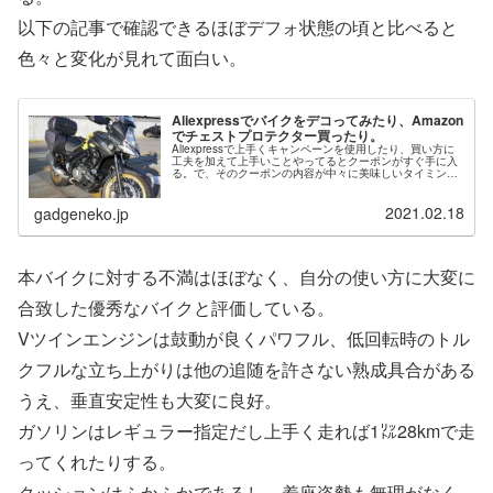
以下の記事で確認できるほぼデフォ状態の頃と比べると
色々と変化が見れて面白い。
Aliexpressでバイクをデコってみたり、Amazon
でチェストプロテクター買ったり。
Aliexpressで上手くキャンペーンを使用したり、買い方に
工夫を加えて上手いことやってるとクーポンがすぐ手に入
る。で、そのクーポンの内容が中々に美味しいタイミング
でお買い物をする事で、かなりの破格で購入できるものが
あったりする。いやぁ、...
2021.02.18
gadgeneko.jp
本バイクに対する不満はほぼなく、自分の使い方に大変に
合致した優秀なバイクと評価している。
Vツインエンジンは鼓動が良くパワフル、低回転時のトル
クフルな立ち上がりは他の追随を許さない熟成具合がある
うえ、垂直安定性も大変に良好。
ガソリンはレギュラー指定だし上手く走れば1㍑28kmで走
ってくれたりする。
クッションはふかふかであるし、着座姿勢も無理がなく、