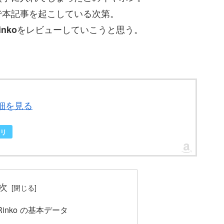
で本記事を起こしている次第。
をレビューしていこうと思う。
inko
る詳細を見る
リ
次
ws Rinko の基本データ