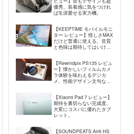
ビュー】音もデザインも超
優秀。装着感に気をつけれ
ば生涯愛せる実力機。
【KEEPTIME モバイルモニ
ター レビュー】怪しさMAX
だけど普通に使える。音質
と色味は期待してはいけな
い。
【Rewindpix PS135 レビュ
ー】懐かしいフィルムカメ
ラ体験を味わえるデジカ
メ。性能デザイン文句な
し。
【Xiaomi Pad 7 レビュー】
期待を裏切らない完成度。
大変にコスパに優れたタブ
レット。
【SOUNDPEATS Air6 HS