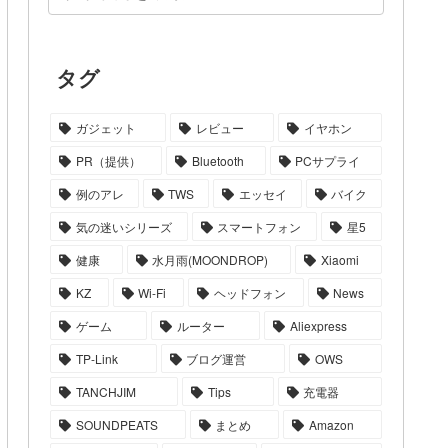
タグ
ガジェット
レビュー
イヤホン
PR（提供）
Bluetooth
PCサプライ
例のアレ
TWS
エッセイ
バイク
気の迷いシリーズ
スマートフォン
星5
健康
水月雨(MOONDROP)
Xiaomi
KZ
Wi-Fi
ヘッドフォン
News
ゲーム
ルーター
Aliexpress
TP-Link
ブログ運営
OWS
TANCHJIM
Tips
充電器
SOUNDPEATS
まとめ
Amazon