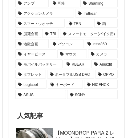
アンプ
耳栓
Shanling
アクションカメラ
Truthear
スマートウオッチ
TRN
猫
脳死企画
TRI
スマートモニター(バイク用)
地獄企画
パソコン
Insta360
イヤーピース
マウス
カメラ
モバイルバッテリー
KBEAR
Amazfit
タブレット
ポータブルUSB DAC
OPPO
Logicool
キーボード
NICEHCK
ASUS
SONY
人気記事
【MOONDROP PARA 2 レ