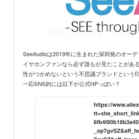
SeeAudioは2019年に生まれた深圳発のオ
イヤホンファンなら必ず誰もが見たことがあるモ
性がつかめないという不思議ブランドという
一応SNS的には以下が公式HPっぽい？
https://www.alie
tt=xhe_short_li
6fb4f80b18b3a40
_op7gvSZ&aff_fs