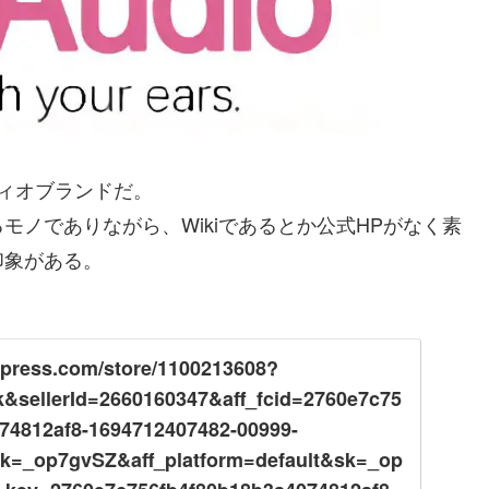
ーディオブランドだ。
ノでありながら、Wikiであるとか公式HPがなく素
印象がある。
xpress.com/store/1100213608?
nk&sellerId=2660160347&aff_fcid=2760e7c75
74812af8-1694712407482-00999-
k=_op7gvSZ&aff_platform=default&sk=_op