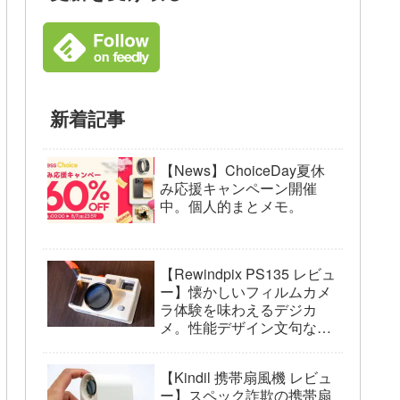
新着記事
【News】ChoiceDay夏休
み応援キャンペーン開催
中。個人的まとメモ。
【Rewindpix PS135 レビュ
ー】懐かしいフィルムカメ
ラ体験を味わえるデジカ
メ。性能デザイン文句な
し。
【Kindil 携帯扇風機 レビュ
ー】スペック詐欺の携帯扇