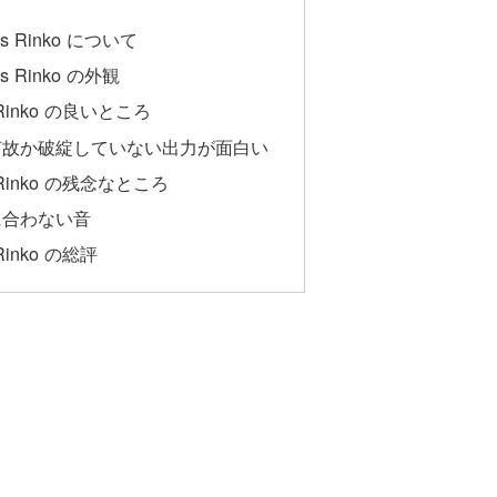
ews Rinko について
ews Rinko の外観
ws Rinko の良いところ
何故か破綻していない出力が面白い
ws Rinko の残念なところ
に合わない音
 Rinko の総評