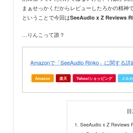
まぁせっかくだからレビューしたろかの精神
ということで今回は
SeeAudio x Z Reviews R
…りんこって誰？
Amazonで「SeeAudio Rinko」に関す
Amazon
楽天
Yahoo!ショッピング
メルカ
目
SeeAudio x Z Revie