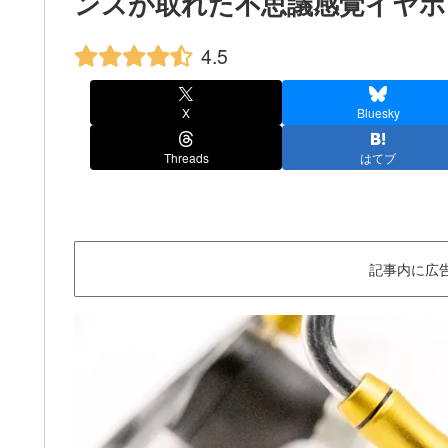
ンスが取れた不思議感覚イヤホ
4.5
X
Bluesky
Threads
はてブ
記事内に広