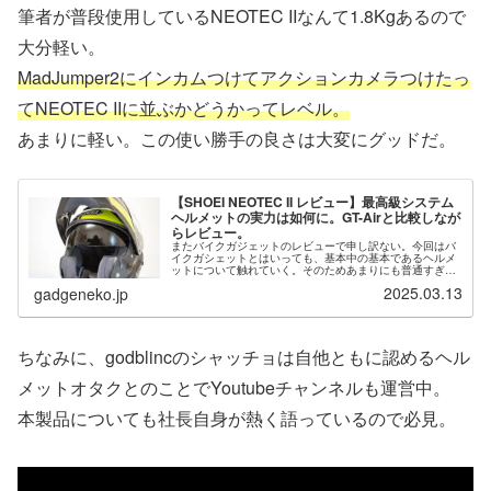
筆者が普段使用しているNEOTEC IIなんて1.8Kgあるので
大分軽い。
MadJumper2にインカムつけてアクションカメラつけたっ
てNEOTEC IIに並ぶかどうかってレベル。
あまりに軽い。この使い勝手の良さは大変にグッドだ。
【SHOEI NEOTEC II レビュー】最高級システム
ヘルメットの実力は如何に。GT-Airと比較しなが
らレビュー。
またバイクガジェットのレビューで申し訳ない。今回はバ
イクガシェットとはいっても、基本中の基本であるヘルメ
ットについて触れていく。そのためあまりにも普通すぎて
面白みは無いかもしれない。まぁ、本製品の購入を考えて
2025.03.13
gadgeneko.jp
いる人の参考になればいいなと思っ...
ちなみに、godblincのシャッチョは自他ともに認めるヘル
メットオタクとのことでYoutubeチャンネルも運営中。
本製品についても社長自身が熱く語っているので必見。