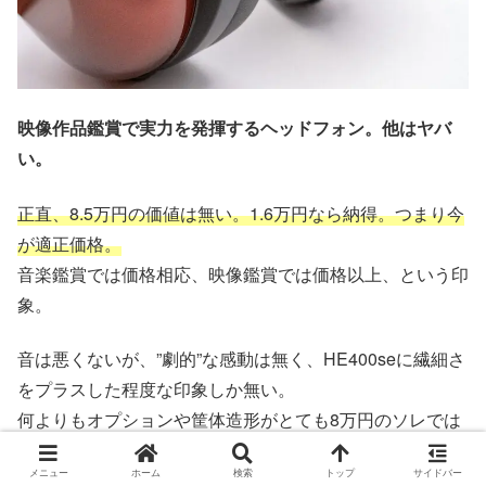
映像作品鑑賞で実力を発揮するヘッドフォン。他はヤバ
い。
正直、8.5万円の価値は無い。1.6万円なら納得。つまり今
が適正価格。
音楽鑑賞では価格相応、映像鑑賞では価格以上、という印
象。
音は悪くないが、”劇的”な感動は無く、HE400seに繊細さ
をプラスした程度な印象しか無い。
何よりもオプションや筐体造形がとても8万円のソレでは
なく、全体的にかなり雑。
メニュー
ホーム
検索
トップ
サイドバー
もう少しプレミア感があれば或いは、といったところだ