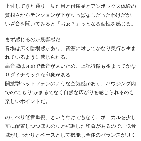
上述してきた通り、見た目と付属品とアンボックス体験の
貧相さからテンションが下がりっぱなしだったわけだが、
いざ音を聞いてみると「おぉ？」っとなる個性を感じる。
まず感じるのが残響感だ。
音場は広く臨場感があり、音源に対してかなり奥行き生ま
れているように感じられる。
高音域は丸めで低音が太いため、上記特徴も相まってかな
りダイナミックな印象がある。
開放型ヘッドフォンのような空気感があり、ハウジング内
での”こもり”がまるでなく自然な広がりを感じられるのも
楽しいポイントだ。
のっぺり低音重視、というわけでもなく、ボーカルを少し
前に配置しつつほんのりと強調した印象があるので、低音
域がしっかりとベースとして機能し全体のバランスが良く