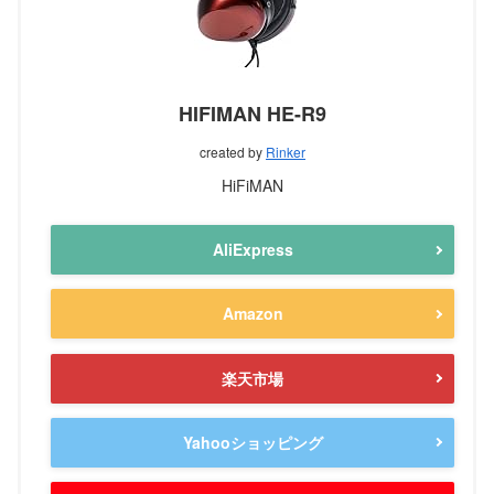
HIFIMAN HE-R9
created by
Rinker
HiFiMAN
AliExpress
Amazon
楽天市場
Yahooショッピング