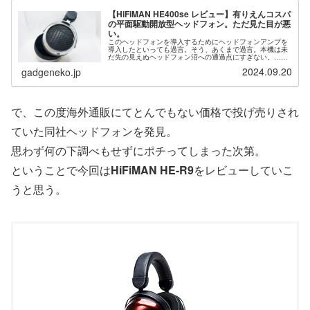
【HiFiMAN HE400se レビュー】有りえんコスパ
の平面駆動開放型ヘッドフォン。ただ見た目が悪
い。
このヘッドフォンを導入するためにヘッドフォンアンプを
導入したといっても過言。そう、あくまで過言。本機は未
だ先の見えぬヘッドフォン沼への通過点にすぎない。…つ
もりだったのだが、どうにも予想以上に満足度が高くて現
2024.09.20
gadgeneko.jp
状で満足してしまいそうだ。そう思...
で、この度海外通販にてとんでもない価格で投げ売りされ
ていた同社ヘッドフォンを発見。
思わず何の下調べもせずにポチってしまった次第。
ということで今回は
HiFiMAN HE-R9
をレビューしていこ
うと思う。