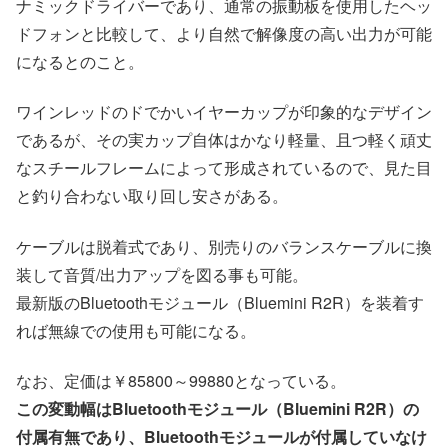
ナミックドライバーであり、通常の振動板を使用したヘッ
ドフォンと比較して、より自然で解像度の高い出力が可能
になるとのこと。
ワインレッドのドでかいイヤーカップが印象的なデザイン
であるが、その実カップ自体はかなり軽量、且つ軽く頑丈
なスチールフレームによって形成されているので、見た目
と釣り合わない取り回し安さがある。
ケーブルは脱着式であり、別売りのバランスケーブルに換
装して音質/出力アップを図る事も可能。
最新版のBluetoothモジュール（Bluemini R2R）を装着す
れば無線での使用も可能になる。
なお、定価は￥85800～99880となっている。
この変動幅はBluetoothモジュール（Bluemini R2R）の
付属有無であり、Bluetoothモジュールが付属していなけ